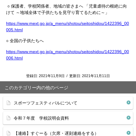
○ 保護者、学校関係者、地域の皆さまへ 「児童虐待の根絶に向
けて ～地域全体で子供たちを見守り育てるために～」
https://www.mext.go.jp/a_menu/shotou/seitoshidou/1422396_00
005.html
○ 全国の子供たちへ
https://www.mext.go.jp/a_menu/shotou/seitoshidou/1422396_00
006.html
登録日:
2021年11月9日
/
更新日:
2021年11月11日
このカテゴリー内の他のページ
スポーツフェスティバルについて
令和７年度 学校説明会資料
【連絡】すぐーる（欠席・遅刻連絡をする）