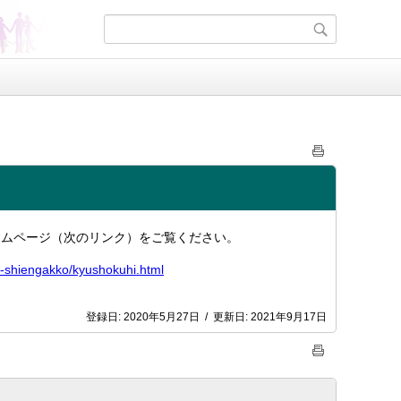
ームページ（次のリンク）をご覧ください。
o-shiengakko/kyushokuhi.html
登録日:
2020年5月27日
/
更新日:
2021年9月17日