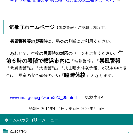
・
令和５年度 警報発令時における児童の安全確保について
気象庁ホームページ
【
気象警報・注意報：横浜市】
暴風警報等の災害時
に、発令の判断にご利用ください。
午
あわせて、本校の
災害時の対応
のページもご覧ください。
前６時の段階で横浜市内に
暴風警報
「特別警報」「
」
「暴風雪警報」「大雪警報」「火山噴火降灰予報」が発令中の場
臨時休校
」
合は、児童の安全確保のため「
となります。
www.jma.go.jp/jp/warn/320_05.html
気象庁HP
登録日:
2014年4月1日
/
更新日:
2022年7月5日
ホーム
学校紹介