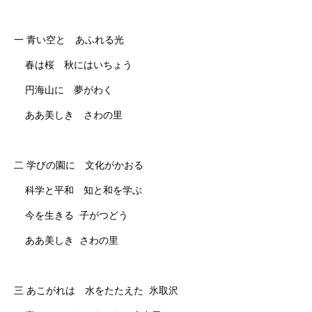
一 青い空と あふれる光
春は桜 秋にはいちょう
円海山に 夢がわく
ああ美しき さわの里
二 学びの園に 文化がかおる
科学と平和 知と和を学ぶ
今を生きる 子がつどう
ああ美しき さわの里
三 あこがれは 水をたたえた 氷取沢