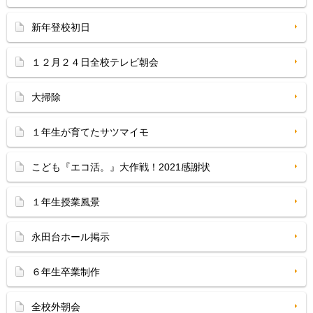
新年登校初日
１２月２４日全校テレビ朝会
大掃除
１年生が育てたサツマイモ
こども『エコ活。』大作戦！2021感謝状
１年生授業風景
永田台ホール掲示
６年生卒業制作
全校外朝会