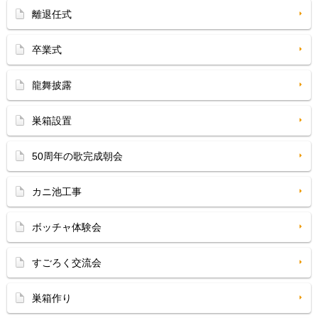
離退任式
卒業式
龍舞披露
巣箱設置
50周年の歌完成朝会
カニ池工事
ボッチャ体験会
すごろく交流会
巣箱作り