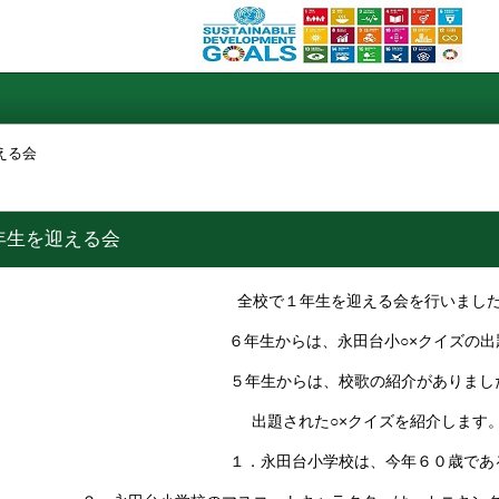
える会
年生を迎える会
全校で１年生を迎える会を行いまし
６年生からは、永田台小○×クイズの出
５年生からは、校歌の紹介がありまし
出題された○×クイズを紹介します
１．永田台小学校は、今年６０歳であ