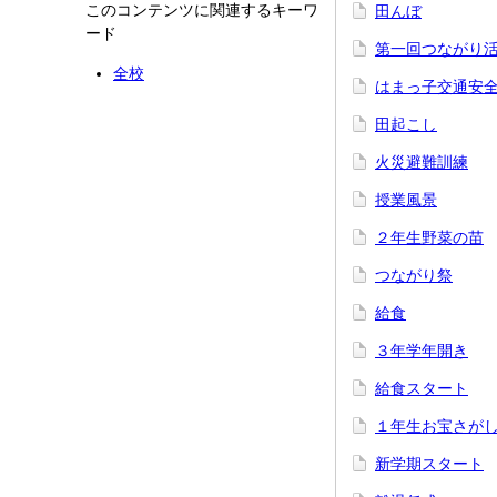
このコンテンツに関連するキーワ
田んぼ
ード
第一回つながり
全校
はまっ子交通安
田起こし
火災避難訓練
授業風景
２年生野菜の苗
つながり祭
給食
３年学年開き
給食スタート
１年生お宝さが
新学期スタート