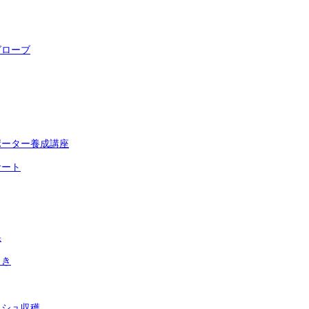
グローブ
ポーター養成講座
サート
果
まき
ッシュ収穫