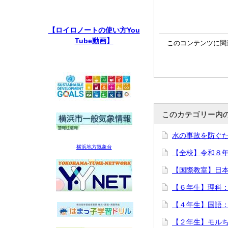
【ロイロノートの使い方You
Tube動画】
このコンテンツに関
このカテゴリー内
水の事故を防ぐ
横浜地方気象台
【全校】令和８
【国際教室】日
【６年生】理科
【４年生】国語
【２年生】モル