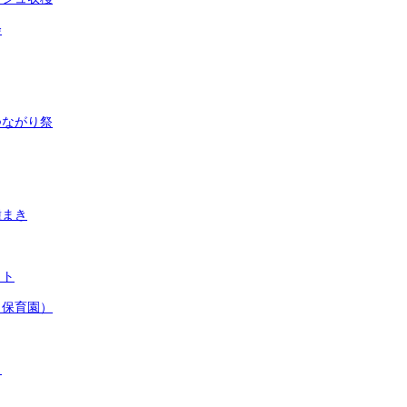
会
つながり祭
種まき
ット
田保育園）
ト