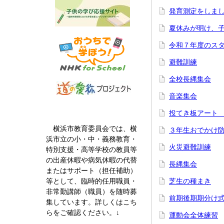
発育測定をしま
夏休みが明け、
令和７年度のス
避難訓練
全校長縄集会
音楽集会
投てき板アート
横浜市教育委員会では、横
３年生おでかけ
浜市立の小・中・義務教育・
火災避難訓練
特別支援・高等学校の教員等
の出産休暇や病気休暇の代替
長縄集会
またはサポート（担任補助）
等として、臨時的任用職員・
芝生の種まき
非常勤講師（職員）を随時募
前期後期期分け
集しています。詳しくはこち
らをご確認ください。↓
運動会全体練習