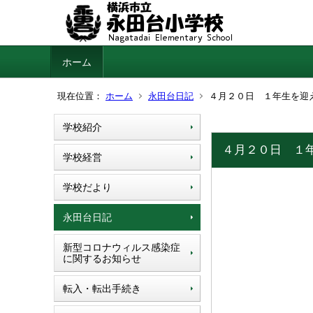
ホーム
現在位置：
ホーム
永田台日記
４月２０日 １年生を迎
学校紹介
４月２０日 １
学校経営
学校だより
永田台日記
新型コロナウィルス感染症
に関するお知らせ
転入・転出手続き