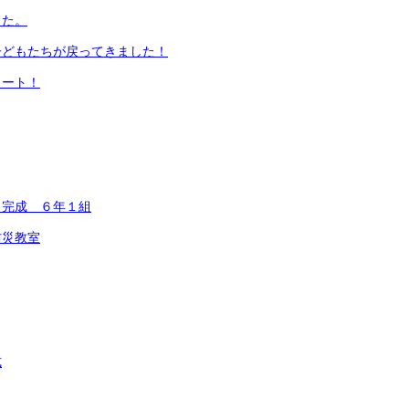
した。
子どもたちが戻ってきました！
タート！
 完成 ６年１組
防災教室
式