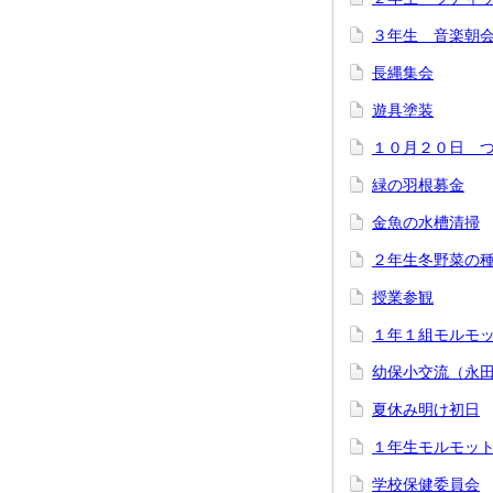
３年生 音楽朝
長縄集会
遊具塗装
１０月２０日 
緑の羽根募金
金魚の水槽清掃
２年生冬野菜の
授業参観
１年１組モルモ
幼保小交流（永
夏休み明け初日
１年生モルモッ
学校保健委員会