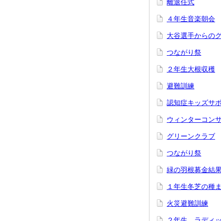
離退任式
４年生音楽朝会
大谷選手からの
つながり祭
２年生大根収穫
避難訓練
認知症キッズサ
ウィンターコン
グリーンクラブ
つながり祭
緑の羽根募金結
１年生冬芝の種
火災避難訓練
２年生 ラディ