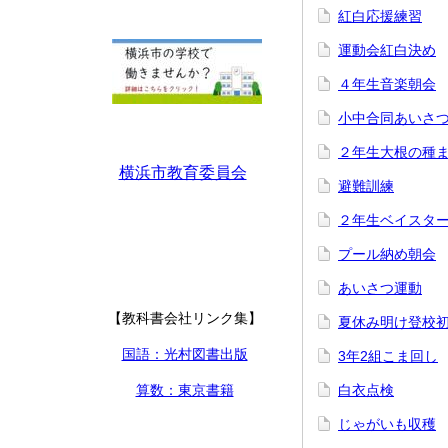
紅白応援練習
運動会紅白決め
４年生音楽朝会
小中合同あいさ
２年生大根の種
横浜市教育委員会
避難訓練
２年生ベイスタ
プール納め朝会
あいさつ運動
【教科書会社リンク集】
夏休み明け登校
国語：光村図書出版
3年2組こま回し
算数：東京書籍
白衣点検
じゃがいも収穫