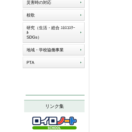
災害時の対応
校歌
研究（生活・総合 ﾕﾈｽｺｽｸｰ
ﾙ
SDGs）
地域・学校協働事業
PTA
リンク集