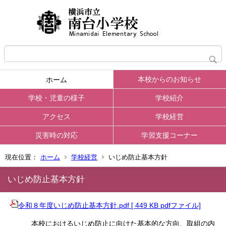
本校からのお知らせ
ホーム
学校・児童の様子
学校紹介
アクセス
学校経営
災害時の対応
学習支援コーナー
現在位置：
ホーム
学校経営
いじめ防止基本方針
いじめ防止基本方針
令和８年度いじめ防止基本方針.pdf [ 449 KB pdfファイル]
本校におけるいじめ防止に向けた基本的な方向、取組の内