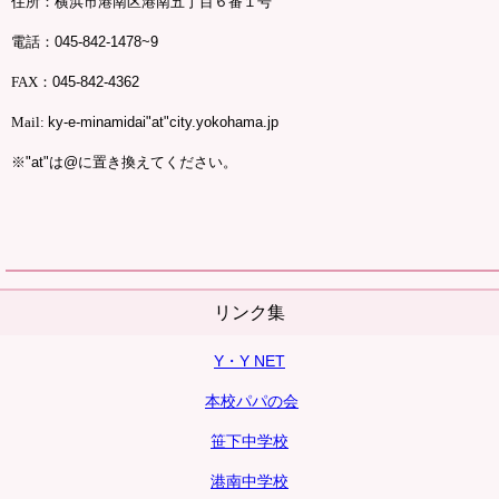
住所：横浜市港南区港南五丁目６番１号
電話：
045-842-1478~9
FAX
：
045-842-4362
Mail:
ky-e-minamidai"at"city.yokohama.jp
※
"at"
は
@
に置き換えてください。
リンク集
Y・Y NET
本校パパの会
笹下中学校
港南中学校