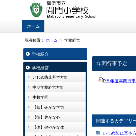
ホーム
現在位置：
ホーム
学校経営
学校紹介
年間行事予定
学校経営
いじめ防止基本方針
R８年度年間行事予定.
中期学校経営方針
本牧学園
【知】確かな学力
【徳】豊かな心
関連するカテゴリ
【体】健やかな体
いじめ防止基本