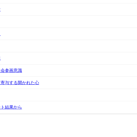
針
力
体
社会参画意識
に寄与する開かれた心
ート結果から