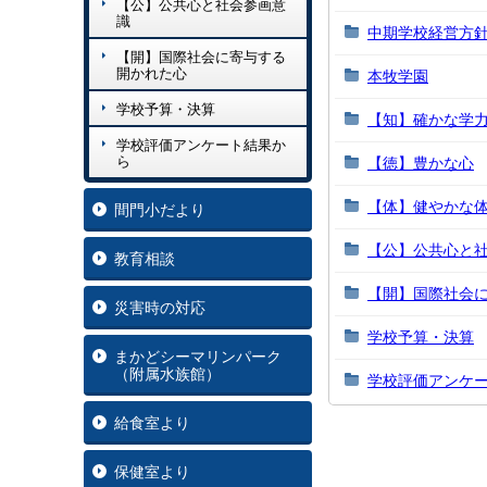
【公】公共心と社会参画意
識
中期学校経営方
【開】国際社会に寄与する
開かれた心
本牧学園
学校予算・決算
【知】確かな学
学校評価アンケート結果か
ら
【徳】豊かな心
【体】健やかな
間門小だより
【公】公共心と
教育相談
【開】国際社会
災害時の対応
学校予算・決算
まかどシーマリンパーク
（附属水族館）
学校評価アンケ
給食室より
保健室より