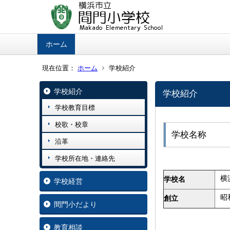
ホーム
現在位置：
ホーム
学校紹介
学校紹介
学校紹介
学校教育目標
校歌・校章
学校名称
沿革
学校所在地・連絡先
横
学校名
学校経営
昭
創立
間門小だより
教育相談