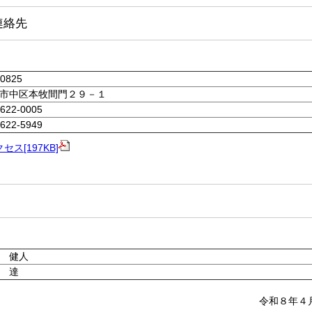
連絡先
-0825
市中区本牧間門２９－１
-622-0005
-622-5949
セス[197KB]
原 健人
 達
令和８年４