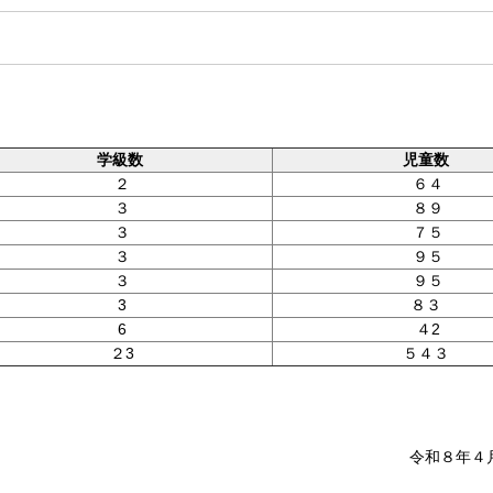
学級数
児童数
２
６４
３
８９
３
７５
３
９５
３
９５
3
８３
6
４2
２3
５４３
令和８年４