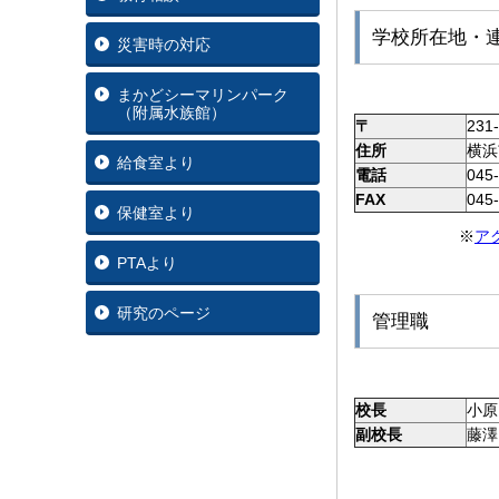
学校所在地・
災害時の対応
まかどシーマリンパーク
（附属水族館）
〒
231
住所
横浜
給食室より
電話
045
FAX
045
保健室より
※
アク
PTAより
研究のページ
管理職
校長
小
副校長
藤澤