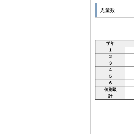
児童数
学年
1
２
３
４
５
６
個別級
計