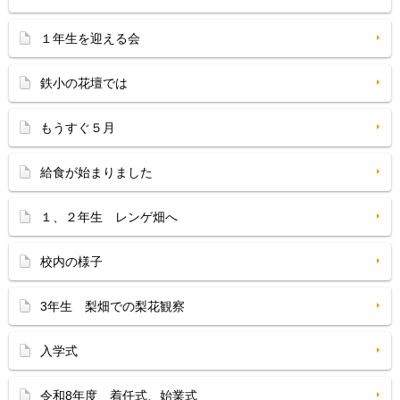
１年生を迎える会
鉄小の花壇では
もうすぐ５月
給食が始まりました
１、２年生 レンゲ畑へ
校内の様子
3年生 梨畑での梨花観察
入学式
令和8年度 着任式、始業式