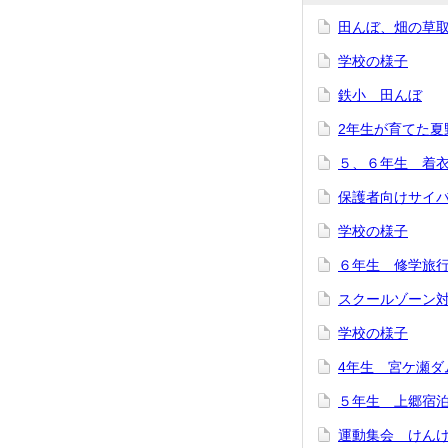
田んぼ、畑の草
学校の様子
鉄小 田んぼ
2年生が育てた夏
５、６年生 着
保護者向けサイ
学校の様子
６年生 修学旅
スクールゾーン
学校の様子
4年生 宮ケ瀬ダ
５年生 上郷宿
運動集会 けん