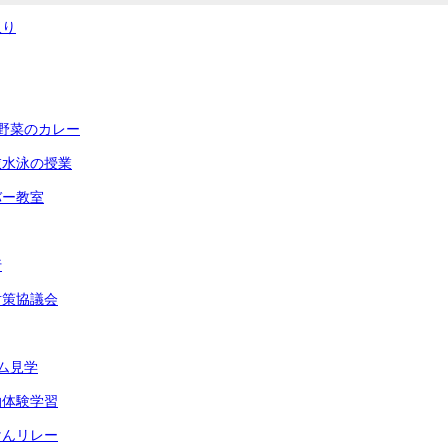
取り
野菜のカレー
衣水泳の授業
バー教室
行
対策協議会
ム見学
泊体験学習
けんリレー