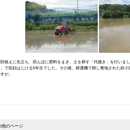
が田植えに先立ち、田んぼに肥料をまき、土を耕す「代掻き」を行いま
こ」で笑顔はじける5年生でした。その後、耕運機で耕し整地された鉄小
ですが。
の他のページ