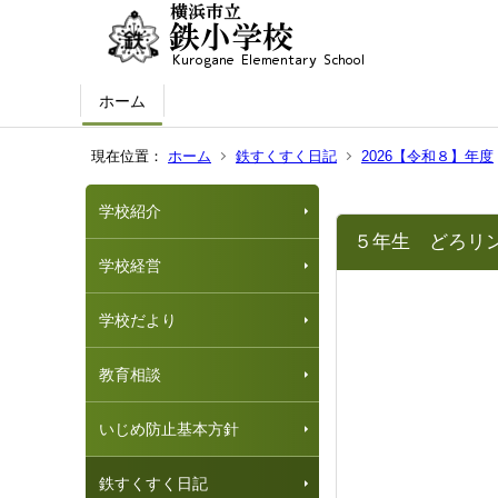
ホーム
現在位置：
ホーム
鉄すくすく日記
2026【令和８】年度
学校紹介
５年生 ど
学校経営
学校だより
教育相談
いじめ防止基本方針
鉄すくすく日記