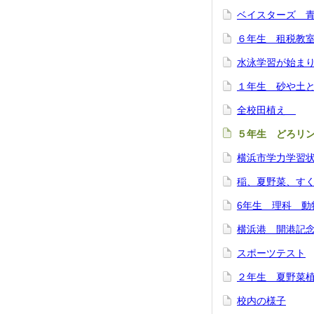
ベイスターズ 
６年生 租税教
水泳学習が始ま
１年生 砂や土
全校田植え
５年生 ど
横浜市学力学習
稲、夏野菜、す
6年生 理科 動
横浜港 開港記
スポーツテスト
２年生 夏野菜
校内の様子