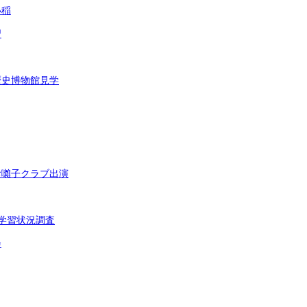
小稲
習
歴史博物館見学
お囃子クラブ出演
学習状況調査
会