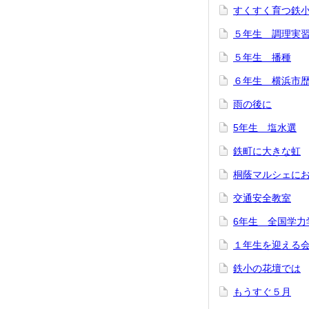
すくすく育つ鉄
５年生 調理実
５年生 播種
６年生 横浜市
雨の後に
5年生 塩水選
鉄町に大きな虹
桐蔭マルシェに
交通安全教室
6年生 全国学力
１年生を迎える
鉄小の花壇では
もうすぐ５月