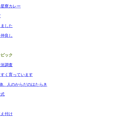
青星寮カレー
室
りました
と仲良し
ろリンピック
状況調査
くすく育っています
物、人のからだのはたらき
念式
植え付け