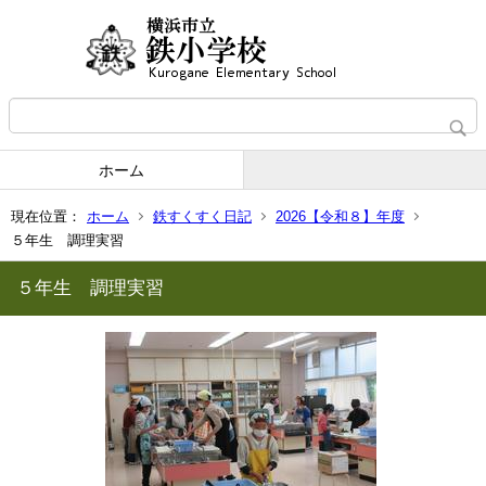
ホーム
現在位置：
ホーム
鉄すくすく日記
2026【令和８】年度
５年生 調理実習
５年生 調理実習