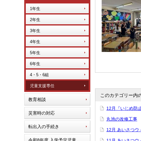
1年生
2年生
3年生
4年生
5年生
6年生
4・5・6組
児童支援専任
このカテゴリー内
教育相談
12月『いじめ防
災害時の対応
丸池の改修工事
転出入の手続き
12月 あいさつウ
令和8年度 入学予定児童
11月 あいさつウ