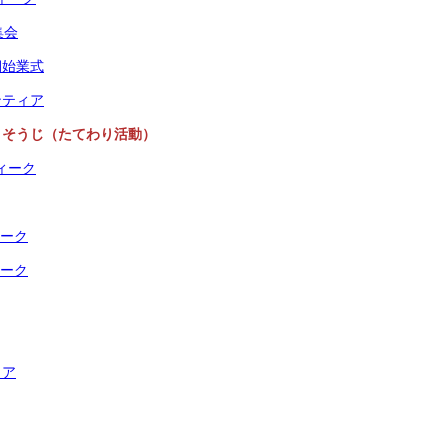
集会
期始業式
ンティア
りそうじ（たてわり活動）
ィーク
ィーク
ィーク
ィア