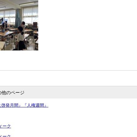
の他のページ
止啓発月間』『人権週間』
ィーク
ィーク