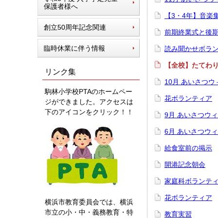
保護者様へ
【3・4年】音楽
創立50周年記念関連
前期終業式と後
臨時休業に伴う情報
読み聞かせボラ
【全校】たてわ
リンク集
10月 あいさつウ
駒林小学校PTAのホームペー
花ボランティア
ジができました。アクセスは
下のアイコンをクリック！！
9月 あいさつウ
6月 あいさつウ
給食室前の掲示
開港記念朝会
家庭科ボランテ
花ボランティア
横浜市教育委員会では、横浜
市立の小・中・義務教育・特
教育実習