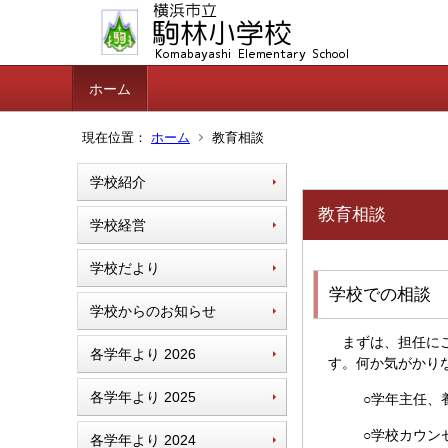
ホーム
現在位置：
ホーム
教育相談
学校紹介
教育相談
学校経営
学校だより
学校での相談
学校からのお知らせ
まずは、担任にご
各学年より 2026
す。何か気がかり
各学年より 2025
○学年主任、
○学校カウン
各学年より 2024