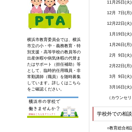
11月25日
12月 7日(
12月22日(
1月19日(火
横浜市教育委員会では、横浜
1月26日(月
市立の小・中・義務教育・特
別支援・高等学校の教員等の
2月 9日(火
出産休暇や病気休暇の代替ま
たはサポート（担任補助）等
2月22日(月
として、臨時的任用職員・非
3月 9日(火
常勤講師（職員）を随時募集
しています。詳しくはこちら
3月16日(火
をご確認ください。
（カウンセリ
学校外での相談
○教育総合相