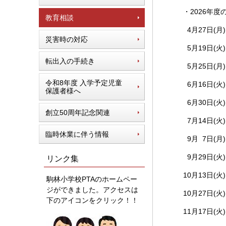
・2026年
教育相談
4月27日(月
災害時の対応
5月19日(火
転出入の手続き
5月25日
令和8年度 入学予定児童
6月16日(火
保護者様へ
6月30日(火
創立50周年記念関連
7月14日(火
臨時休業に伴う情報
9月 7日(月
9月29日(火
リンク集
10月13日(
駒林小学校PTAのホームペー
ジができました。アクセスは
10月27日(
下のアイコンをクリック！！
11月17日(