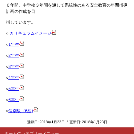
６年間、中学校３年間を通して系統性のある安全教育の年間指導
計画の作成を目
指しています。
○
カリキュラムイメージ
○
1年生
○
2年生
○
3年生
○
4年生
○
5年生
○
6年生
○
個別級（6組)
登録日:
2018年1月23日
/
更新日:
2018年1月23日
ホーム