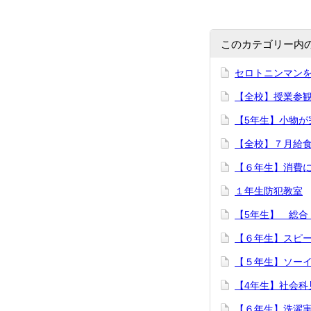
このカテゴリー内
セロトニンマン
【全校】授業参
【5年生】小物が
【全校】７月給
【６年生】消費
１年生防犯教室
【5年生】 総合
【６年生】スピ
【５年生】ソー
【4年生】社会科
【６年生】洗濯