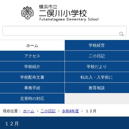
学校経営
ホーム
アクセス
二小日記
学校紹介
学校だより
学校配布文書
転出入・入学前に
事務手続
教育相談
災害時の対応
現在位置：
ホーム
二小日記
令和4年度
１２月
１２月