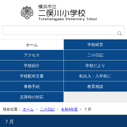
学校経営
ホーム
アクセス
二小日記
学校紹介
学校だより
学校配布文書
転出入・入学前に
事務手続
教育相談
災害時の対応
現在位置：
ホーム
二小日記
令和4年度
７月
７月