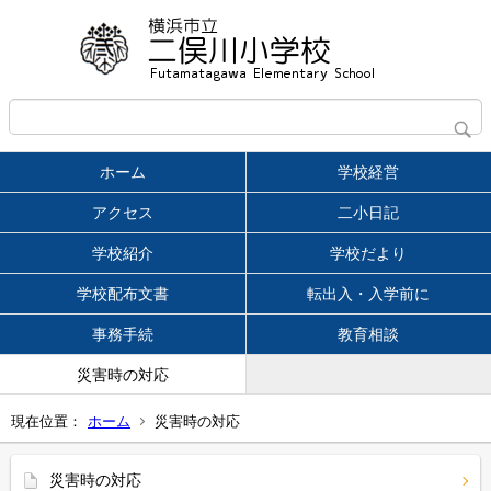
ホーム
学校経営
アクセス
二小日記
学校紹介
学校だより
学校配布文書
転出入・入学前に
事務手続
教育相談
災害時の対応
現在位置：
ホーム
災害時の対応
災害時の対応