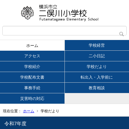
学校経営
ホーム
アクセス
二小日記
学校紹介
学校だより
学校配布文書
転出入・入学前に
事務手続
教育相談
災害時の対応
現在位置：
ホーム
学校だより
令和7年度