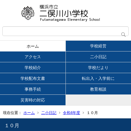
学校経営
ホーム
アクセス
二小日記
学校紹介
学校だより
学校配布文書
転出入・入学前に
事務手続
教育相談
災害時の対応
現在位置：
ホーム
二小日記
令和4年度
１０月
１０月