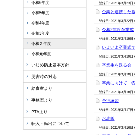
令和6年度
登録日:
2021年3月23日
企業と連携した
令和5年度
登録日:
2021年3月22日
令和4年度
令和2年度卒業式
令和3年度
登録日:
2021年3月19日
令和２年度
いよいよ卒業式
令和元年度
登録日:
2021年3月19日
いじめ防止基本方針
卒業生を送る会
登録日:
2021年3月18日
災害時の対応
卒業に向けて 
給食室より
登録日:
2021年3月18日
事務室より
予行練習
登録日:
2021年3月17日
PTAより
お赤飯
転入・転出について
登録日:
2021年3月16日