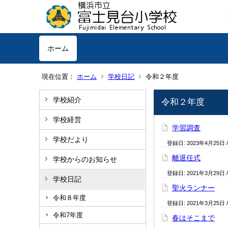
ホーム
現在位置：
ホーム
学校日記
令和２年度
学校紹介
令和２年度
学校経営
学習調査
学校だより
登録日:
2023年4月25日
離退任式
学校からのお知らせ
登録日:
2021年3月29日
学校日記
聖火ランナー
令和８年度
登録日:
2021年3月25日
令和7年度
春はそこまで