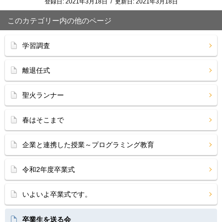
登録日:
2021年3月18日
/
更新日:
2021年3月18日
このカテゴリー内の他のページ
学習調査
離退任式
聖火ランナー
春はそこまで
企業と連携した授業～プログラミング教育
令和2年度卒業式
いよいよ卒業式です。
卒業生を送る会