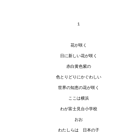
１
花が咲く
日に新しい花が咲く
赤白黄色紫の
色とりどりにかぐわしい
世界の知恵の花が咲く
ここは横浜
わが富士見台小学校
おお
わたしらは 日本の子