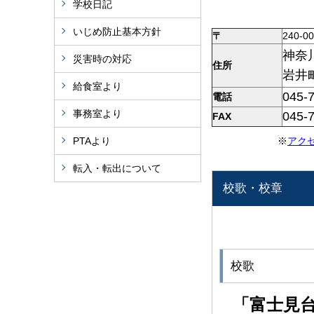
学校日記
いじめ防止基本方針
〒
240-0
神奈
災害時の対応
住所
岩井
給食室より
045-
電話
事務室より
045-
FAX
PTAより
※
アク
転入・転出について
校歌・校章
校歌
「富士見