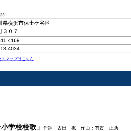
023
川県横浜市保土ケ谷区
町３０７
741-4169
713-4034
セスマップはこちら
台小学校校歌」
作詞：古田 拡 作曲：有賀 正助