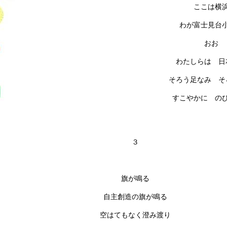
ここは横
わが富士見台
おお
わたしらは 日
そろう足なみ そ
すこやかに の
３
旗が鳴る
自主創造の旗が鳴る
空はてもなく澄み渡り