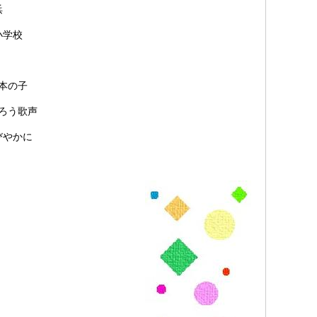
浜
小学校
本の子
ろう歌声
びやかに