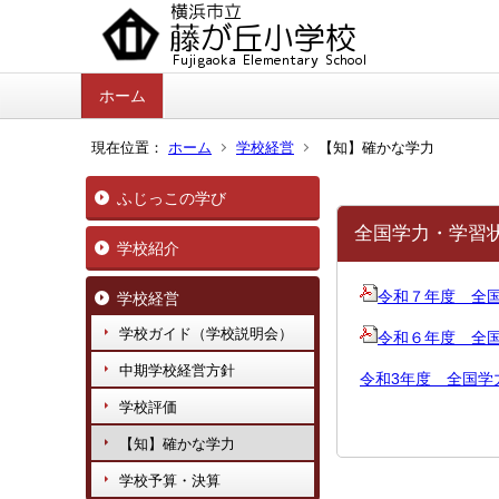
ホーム
現在位置：
ホーム
学校経営
【知】確かな学力
ふじっこの学び
全国学力・学習
学校紹介
令和７年度 全
学校経営
学校ガイド（学校説明会）
令和６年度 全
中期学校経営方針
令和3年度 全国学
学校評価
【知】確かな学力
学校予算・決算