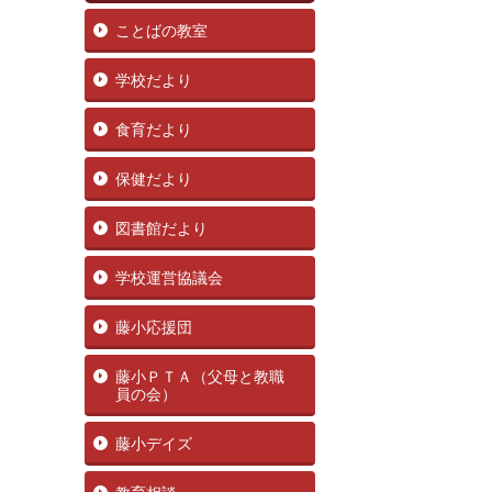
ことばの教室
学校だより
食育だより
保健だより
図書館だより
学校運営協議会
藤小応援団
藤小ＰＴＡ（父母と教職
員の会）
藤小デイズ