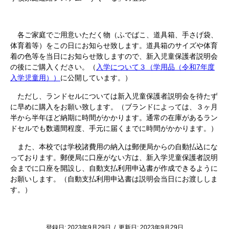
各ご家庭でご用意いただく物（ふでばこ、道具箱、手さげ袋、
体育着等）をこの日にお知らせ致します。道具箱のサイズや体育
着の色等を当日にお知らせ致しますので、新入児童保護者説明会
の後にご購入ください。（
入学について３（学用品（令和7年度
入学児童用））
に公開しています。）
ただし、ランドセルについては新入児童保護者説明会を待たず
に早めに購入をお願い致します。（ブランドによっては、３ヶ月
半から半年ほど納期に時間がかかります。通常の在庫があるラン
ドセルでも数週間程度、手元に届くまでに時間がかかります。）
また、本校では学校諸費用の納入は郵便局からの自動払込にな
っております。郵便局に口座がない方は、新入学児童保護者説明
会までに口座を開設し、自動支払利用申込書が作成できるように
お願いします。（自動支払利用申込書は説明会当日にお渡ししま
す。）
登録日:
2023年9月29日
/
更新日:
2023年9月29日