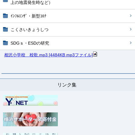
上の地震発生時など）
ｲﾝﾌﾙｴﾝｻﾞ・新型ｺﾛﾅ
こくさいきょうしつ
SDGｓ・ESDの研究
相沢小学校 校歌.mp3 [4484KB mp3ファイル]
リンク集