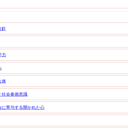
方針
学力
心
な体
と社会参画意識
会に寄与する開かれた心