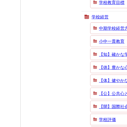
学校教育目標
学校経営
中期学校経営
小中一貫教育
【知】確かな
【徳】豊かな
【体】健やか
【公】公共心
【開】国際社
学校評価