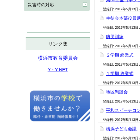
災害時の対応
登録日:
2017年5月13日
生徒会本部役員
登録日:
2017年5月13日
防災訓練
リンク集
登録日:
2017年5月13日
２学期 終業式
横浜市教育委員会
登録日:
2017年5月13日
Y・Y NET
１学期 終業式
登録日:
2017年5月13日
地区懇談会
登録日:
2017年5月13日
平和スピーチコ
登録日:
2017年5月13日
横浜子ども会議
登録日:
2017年5月13日