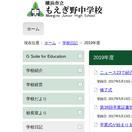
ホーム
現在位置：
ホーム
学校日記
2019年度
G Suite for Education
2019年度
学校紹介
ニュース23で紹
登録日:
2017年5月13日
学校経営
修了式
学校だより
登録日:
2017年5月13日
第38回卒業証書
校長室より
登録日:
2017年5月13日
卒業式が始まり
学校日記