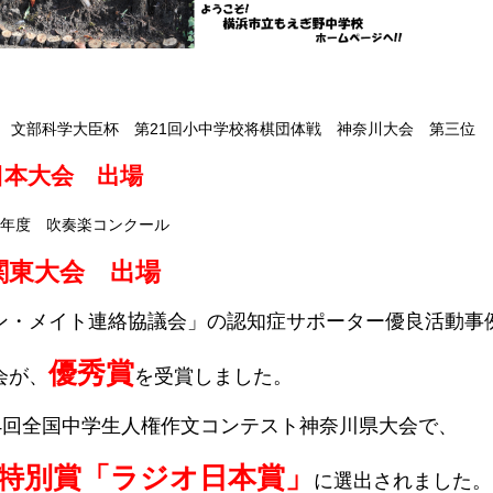
 文部科学大臣杯 第21回小中学校将棋団体戦 神奈川大会 第三位
日本大会 出場
年度 吹奏楽コンクール
東大会 出場
ン・メイト連絡協議会」の認知症サポーター優良活動事
優秀賞
が、
を受賞しました。
44回全国中学生人権作文コンテスト神奈川県大会で、
特別賞「ラジオ日本賞」
に選出されました。