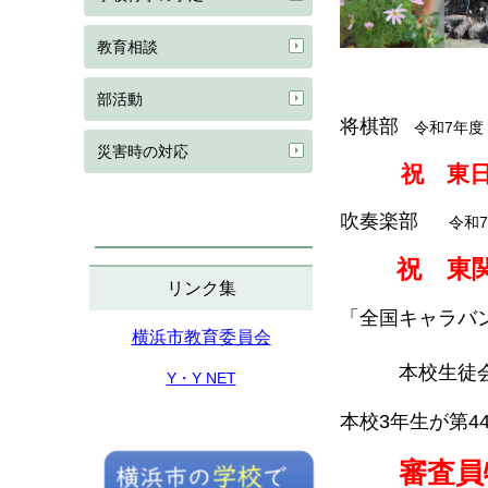
教育相談
部活動
将棋部
令和7年度
災害時の対応
祝 東
吹奏楽部
令和7
祝 東関
リンク集
「全国キャラバ
横浜市教育委員会
本校生徒会
Y・Y NET
本校3年生が第
審査員