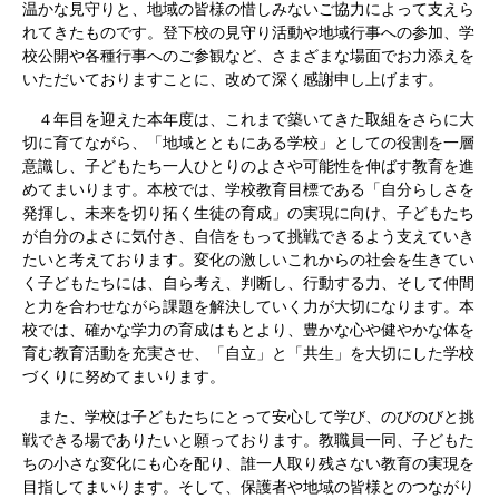
温かな見守りと、地域の皆様の惜しみないご協力によって支えら
れてきたものです。登下校の見守り活動や地域行事への参加、学
校公開や各種行事へのご参観など、さまざまな場面でお力添えを
いただいておりますことに、改めて深く感謝申し上げます。
４年目を迎えた本年度は、これまで築いてきた取組をさらに大
切に育てながら、「地域とともにある学校」としての役割を一層
意識し、子どもたち一人ひとりのよさや可能性を伸ばす教育を進
めてまいります。本校では、学校教育目標である「自分らしさを
発揮し、未来を切り拓く生徒の育成」の実現に向け、子どもたち
が自分のよさに気付き、自信をもって挑戦できるよう支えていき
たいと考えております。変化の激しいこれからの社会を生きてい
く子どもたちには、自ら考え、判断し、行動する力、そして仲間
と力を合わせながら課題を解決していく力が大切になります。本
校では、確かな学力の育成はもとより、豊かな心や健やかな体を
育む教育活動を充実させ、「自立」と「共生」を大切にした学校
づくりに努めてまいります。
また、学校は子どもたちにとって安心して学び、のびのびと挑
戦できる場でありたいと願っております。教職員一同、子どもた
ちの小さな変化にも心を配り、誰一人取り残さない教育の実現を
目指してまいります。そして、保護者や地域の皆様とのつながり