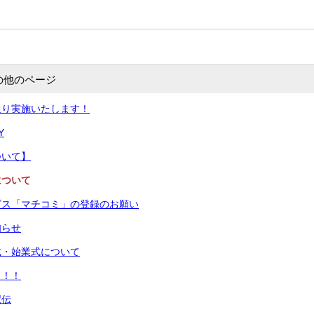
の他のページ
通り実施いたします！
Y
ついて】
について
ビス「マチコミ」の登録のお願い
知らせ
式・始業式について
！！！
駅伝