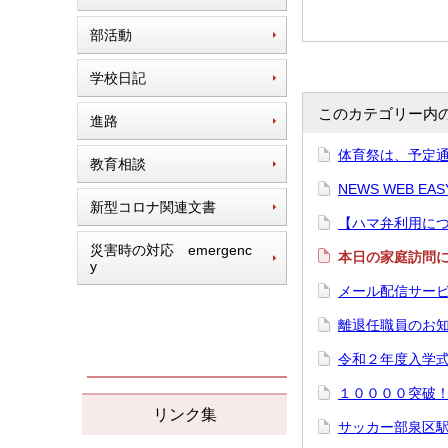
部活動
学校日記
このカテゴリー内
進路
体育祭は、予定
教育相談
NEWS WEB EAS
新型コロナ関連文書
【ハマ弁利用に
災害時の対応 emergenc
本日の家庭訪問
y
メール配信サー
離退任職員のお
令和２年度入学
１００００突破
リンク集
サッカー部泉区