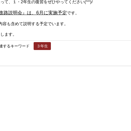
って、１・2年生の復習をぜひやってください(^^)/
進路説明会』は、6月に実施予定
です。
内容も含めて説明する予定でいます。
たします。
連するキーワード
３年生