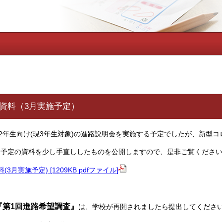
資料（3月実施予定）
に2年生向け(現3年生対象)の進路説明会を実施する予定でしたが、新型
う予定の資料を少し手直ししたものを公開しますので、是非ご覧くださ
月実施予定) [1209KB pdfファイル]
『第1回進路希望調査』
は、学校が再開されましたら提出してくださ