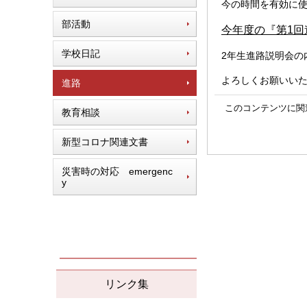
今の時間を有効に使
部活動
今年度の『第1回
学校日記
2年生進路説明会の
よろしくお願いい
進路
このコンテンツに関
教育相談
新型コロナ関連文書
災害時の対応 emergenc
y
リンク集