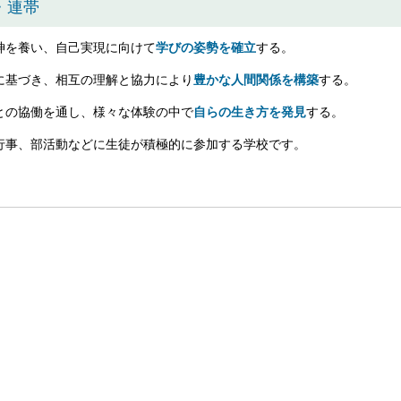
・連帯
神を養い、自己実現に向けて
学びの姿勢を確立
する。
に基づき、相互の理解と協力により
豊かな人間関係を構築
する。
との協働を通し、様々な体験の中で
自らの生き方を発見
する。
行事、部活動などに生徒が積極的に参加する学校です。