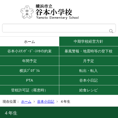
中期学校経営方針
ホーム
谷本小ｽﾀﾝﾀﾞｰﾄﾞ･ｽﾏﾎの約束
暴風警報・地震時等の登下校
年間予定
月予定
横浜ﾌﾟﾛｸﾞﾗﾑ
転出・転入
PTA
谷本小日記
登校許可証（罹患時）
給食レシピ
現在位置：
ホーム
谷本小日記
４年生
４年生