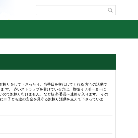
に旗振りをして下さったり、当番日を交代してくれる 方々の活動で
いま す。 赤いストラップを着けている方は、旗振りサポーターに
いので旗振り行けません」など校 外委員へ連絡が入ります。 その
に!!! 子ども達の安全を見守る旗振り活動を支えて下さっていま