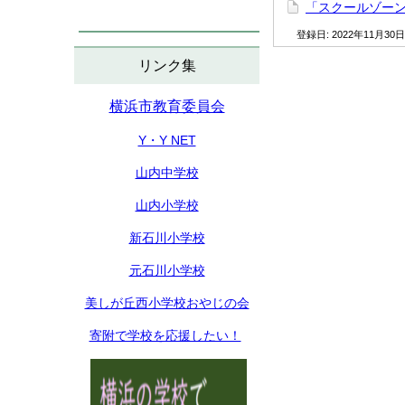
「スクールゾー
登録日:
2022年11月30日
リンク集
横浜市教育委員会
Y・Y NET
山内中学校
山内小学校
新石川小学校
元石川小学校
美しが丘西小学校おやじの会
寄附で学校を応援したい！