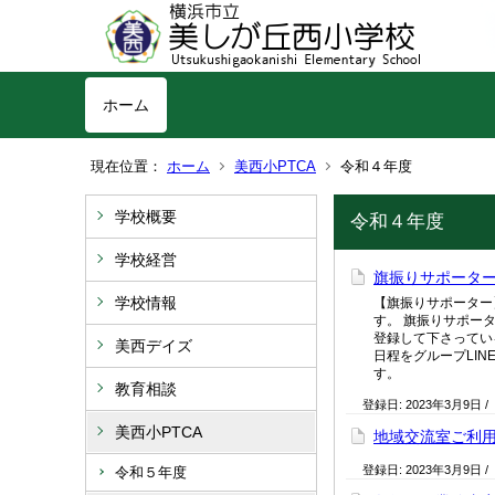
ホーム
現在位置：
ホーム
美西小PTCA
令和４年度
学校概要
令和４年度
学校経営
旗振りサポータ
学校情報
【旗振りサポーター
す。 旗振りサポー
登録して下さってい
美西デイズ
日程をグループLI
す。
教育相談
登録日:
2023年3月9日
/
美西小PTCA
地域交流室ご利
登録日:
2023年3月9日
/
令和５年度