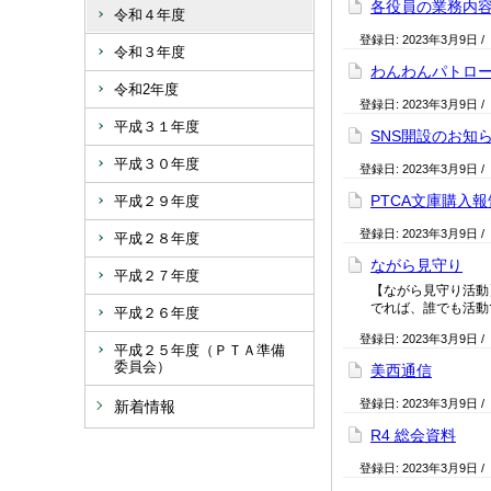
各役員の業務内
令和４年度
登録日:
2023年3月9日
/
令和３年度
わんわんパトロ
令和2年度
登録日:
2023年3月9日
/
平成３１年度
SNS開設のお知
平成３０年度
登録日:
2023年3月9日
/
PTCA文庫購入報
平成２９年度
登録日:
2023年3月9日
/
平成２８年度
ながら見守り
平成２７年度
【ながら見守り活動
でれば、誰でも活動
平成２６年度
登録日:
2023年3月9日
/
平成２５年度（ＰＴＡ準備
委員会）
美西通信
登録日:
2023年3月9日
/
新着情報
R4 総会資料
登録日:
2023年3月9日
/