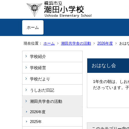
ホーム
現在位置：
ホーム
潮田共学舎の活動
2026年度
おは
学校紹介
おはなし会
学校経営
学校だより
1年生の朝は、しお
ださっています。
うしおだ日記
潮田共学舎の活動
2026年度
2025年
このカテゴリー内