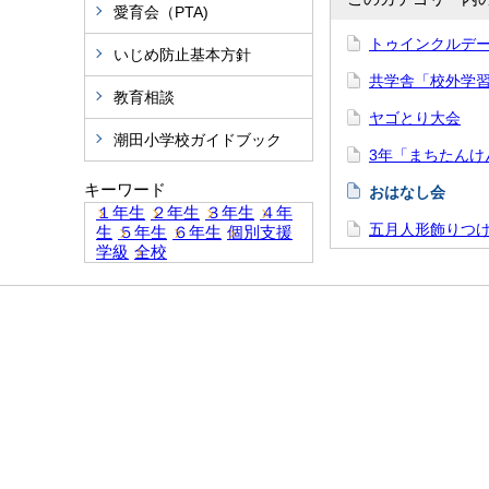
愛育会（PTA)
トゥインクルデ
いじめ防止基本方針
共学舎「校外学
教育相談
ヤゴとり大会
潮田小学校ガイドブック
3年「まちたんけ
キーワード
おはなし会
１年生
２年生
３年生
４年
五月人形飾りつ
生
５年生
６年生
個別支援
学級
全校