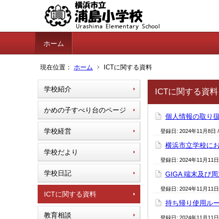
ホーム
現在位置：
ホーム
ICTに関する資料
学校紹介
ICTに関する資料
かめの子すべり台のページ
個人情報の取り
学校経営
登録日:
2024年11月8日
横浜市立学校に
学校だより
登録日:
2024年11月11日
学校日記
GIGA 端末及
登録日:
2024年11月11日
ICTに関する資料
持ち帰り使用ル
教育相談
登録日:
2024年11月11日