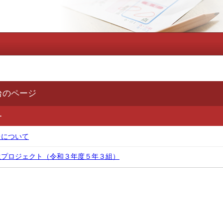
台のページ
ー
台について
生プロジェクト（令和３年度５年３組）