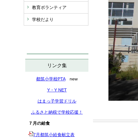
教育ボランティア
学校だより
リンク集
都筑小学校PTA
new
Y・Y NET
はまっ子学習ドリル
ふるさと納税で学校応援！
７月の給食
7月都筑小給食献立表