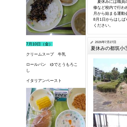
夏休みには職員の
修など校内で行わ
月から始まる運動
8月1日からはし
ください。
2026年7月27日
7月10日（金）
夏休みの都筑小
クリームスープ 牛乳
ロールパン ゆでとうもろこ
し
イタリアンペースト