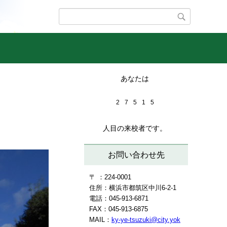
あなたは
2
7
5
1
5
人目の来校者です。
お問い合わせ先
〒 ：
224-0001
住所：横浜市都筑区中川6-2-1
電話：045-913-6871
FAX：045-913-6875
MAIL：
ky-ye-tsuzuki@city.yok