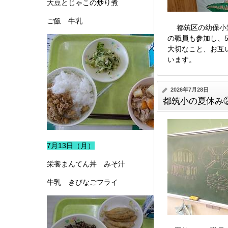
大豆とじゃこの炒り煮
ご飯 牛乳
都筑区の幼保小連
の職員も参加し、
大切なこと、お互
います。
2026年7月28日
都筑小の夏休み
7月13日（月）
栄養まんてん丼 みそ汁
牛乳 きびなごフライ