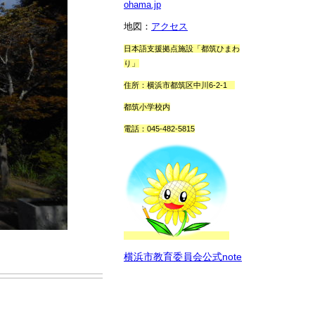
ohama.jp
地図：
アクセス
日本語支援拠点施設「都筑ひまわ
り」
住所：横浜市都筑区中川6‐2‐1
都筑小学校内
電話：045‐482‐5815
横浜市教育委員会公式note