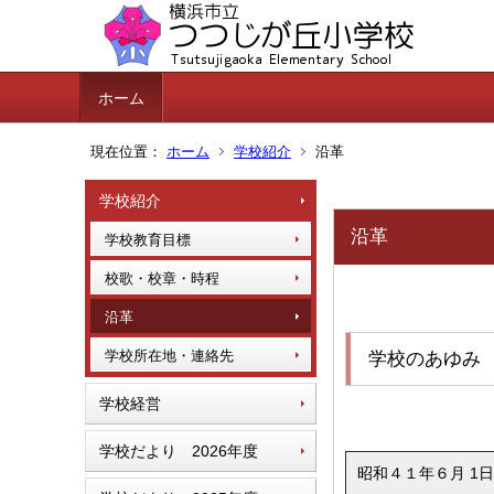
ホーム
現在位置：
ホーム
学校紹介
沿革
学校紹介
沿革
学校教育目標
校歌・校章・時程
沿革
学校所在地・連絡先
学校のあゆみ
学校経営
学校だより 2026年度
昭和４１年６月 1日