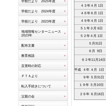
学校だより 2025年度
４３年４月 1日
学校だより 2024年度
４６年６月 1日
４９年４月 1日
学校だより 2023年度
５１年３月 6日
地域情報センターニュース
2023年
５２年４月 1日
５月31日
配布文書
６月 9日
教育相談
６２年11月14日
災害時の対応
平成 ４年 ４月 1日
ＰＴＡより
９年 ５月31日
１９年 ５月10日
転入手続きについて
２６年 ６月16日
父親の会