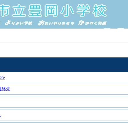
on-
連絡先
し