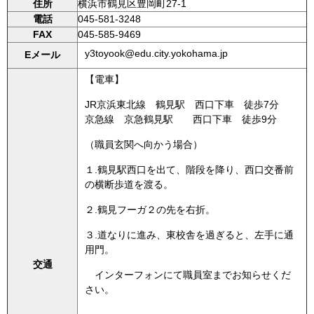
住所
横浜市鶴見区豊岡町27-1
電話
045-581-3248
FAX
045-585-9469
y3toyook@edu.city.yokohama.jp
Eメール
【電車】
JR京浜東北線 鶴見駅 西口下車 徒歩7分
京急線 京急鶴見駅 西口下車 徒歩9分
（職員玄関へ向かう場合）
１.鶴見駅西口を出て、階段を降り、西口交番前
の横断歩道を渡る。
２.鶴見フーガ２の先を右折。
３.道なりに進み、東校舎を過ぎると、左手に通
用門。
交通
インターフォンにて職員室までお知らせくだ
さい。