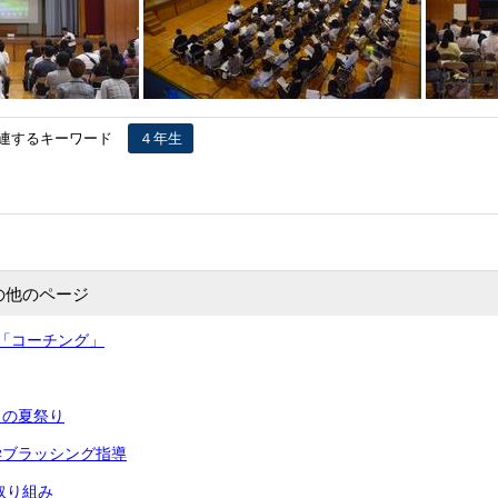
連するキーワード
４年生
の他のページ
「コーチング」
との夏祭り
学ブラッシング指導
取り組み