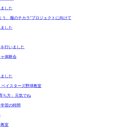
れました
よう、服のチカラ”プロジェクトに向けて
れました
会を行いました
チャ体験会
れました
」ベイスターズ野球教室
育ち方」元気でね
な学習の時間
会
全教室