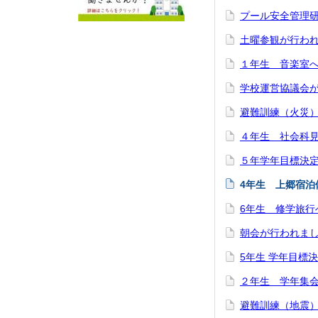
プール安全管理
土曜参観が行わ
１年生 音楽室
学校運営協議会
避難訓練（火災
４年生 社会科
５年学年目標決
4年生 上郷宿泊
6年生 修学旅行
朝会が行われま
5年生 学年目標
２年生 学年集
避難訓練（地震