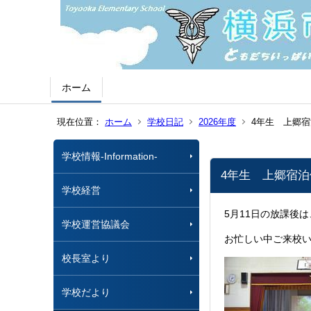
ホーム
現在位置：
ホーム
学校日記
2026年度
4年生 上郷
学校情報-Information-
4年生 上郷宿
学校経営
5月11日の放課後
学校運営協議会
お忙しい中ご来校
校長室より
学校だより