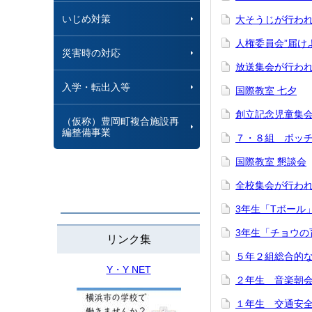
いじめ対策
大そうじが行わ
人権委員会”届け
災害時の対応
放送集会が行わ
入学・転出入等
国際教室 七夕
創立記念児童集
（仮称）豊岡町複合施設再
編整備事業
７・８組 ボッ
国際教室 懇談会
全校集会が行わ
3年生「Tボール
3年生「チョウの
リンク集
５年２組総合的
Y・Y NET
２年生 音楽朝
１年生 交通安