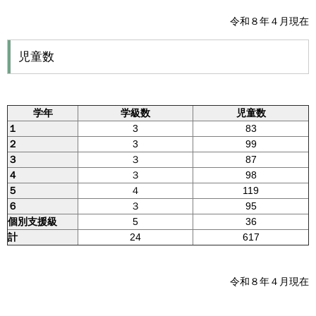
令和８年４月現在
児童数
学年
学級数
児童数
１
3
83
２
3
99
３
３
87
４
３
98
５
４
119
６
３
95
個別支援級
5
36
計
24
617
令和８年４月現在