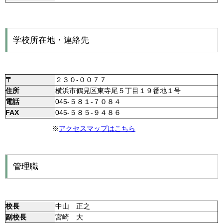
学校所在地・連絡先
〒
２３０-００７７
住所
横浜市鶴見区東寺尾５丁目１９番地１号
電話
045-５８１-７０８４
FAX
045-５８５-９４８６
※
アクセスマップはこちら
管理職
校長
中山 正之
副校長
宮崎 大