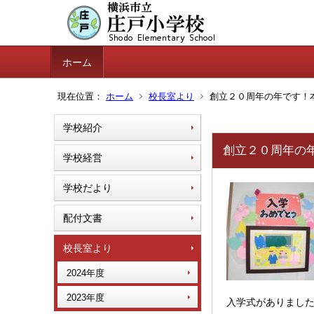
ホーム
現在位置：
ホーム
校長室より
創立２０周年の年です！
学校紹介
創立２０周年の
学校経営
学校だより
配付文書
校長室より
2024年度
2023年度
入学式がありまし