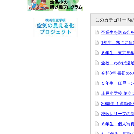
このカテゴリー内
卒業生を送る会
1年生 寒さに負
６年生 東京見
全校 わかば遠
令和8年 書初め
５年生 庄戸ト
庄戸小学校 創立
20周年 ！運動
校歌レリーフの
６年生 個人写