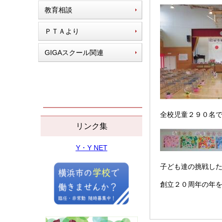
教育相談
ＰＴＡより
GIGAスクール関連
全校児童２９０名
リンク集
Y・Y NET
子ども達の挑戦し
創立２０周年の年