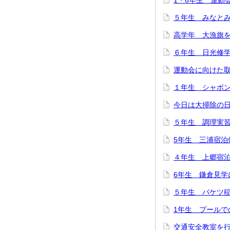
1・6年生 運動
５年生 みなと
高学年 大漁旗
６年生 日光修
運動会に向けた
１年生 シャボ
今日は大掃除の
５年生 調理実
5年生 三浦宿泊
４年生 上郷宿
6年生 鎌倉見学
５年生 バケツ
1年生 プールで
交通安全教室を