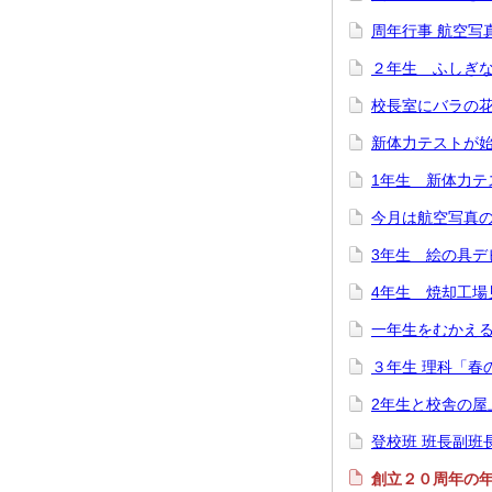
周年行事 航空写
２年生 ふしぎ
校長室にバラの
新体力テストが
1年生 新体力
今月は航空写真
3年生 絵の具デ
4年生 焼却工場
一年生をむかえ
３年生 理科「春
2年生と校舎の屋
登校班 班長副班
創立２０周年の