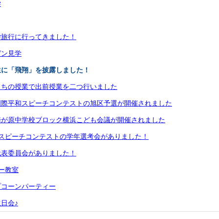
学
学旅行に行ってきました！
ゼン見学
生に「飛翔」を披露しました！
さちの授業で出前授業を二つ行いました
国際平和スピーチコンテストの旭区予選が開催されました
騎が原中学校ブロック横浜こども会議が開催されました
和スピーチコンテストの学年選考会がありました！
代表委員会がありました！
ー教室
プコーンパーティー
日会♪