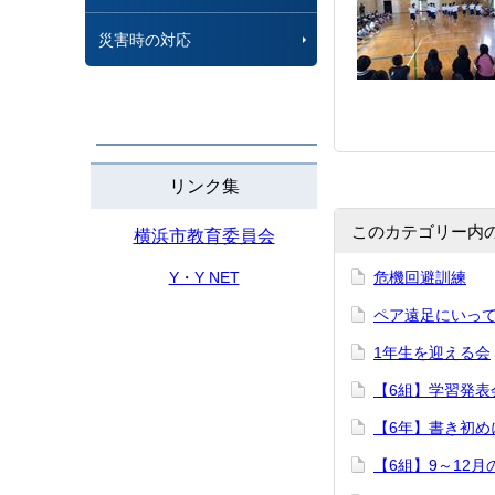
災害時の対応
リンク集
このカテゴリー内
横浜市教育委員会
Y・Y NET
危機回避訓練
ペア遠足にいっ
1年生を迎える会
【6組】学習発表
【6年】書き初め
【6組】9～12