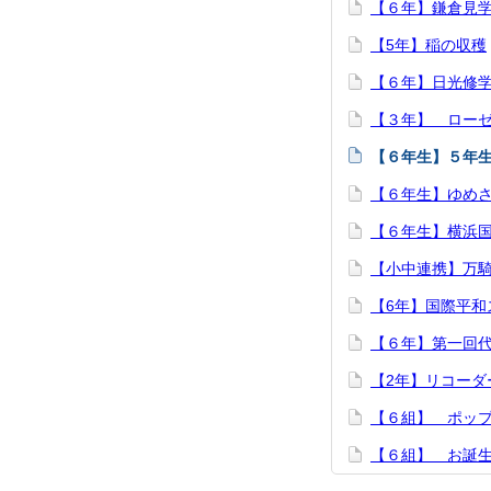
【６年】鎌倉見
【5年】稲の収穫
【６年】日光修
【３年】 ロー
【６年生】５年
【６年生】ゆめ
【６年生】横浜
【小中連携】万
【6年】国際平
【６年】第一回
【2年】リコーダ
【６組】 ポッ
【６組】 お誕生