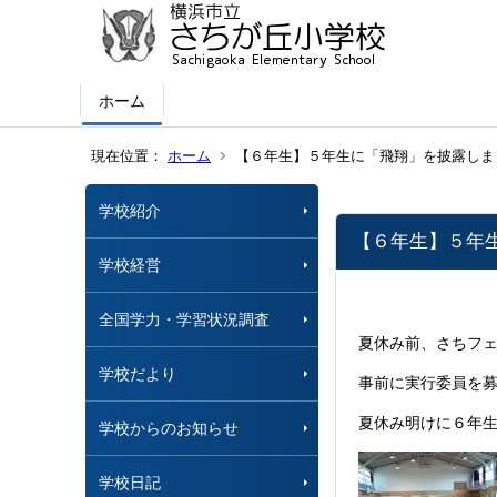
ホーム
現在位置：
ホーム
【６年生】５年生に「飛翔」を披露しま
学校紹介
【６年生】５年
学校経営
全国学力・学習状況調査
夏休み前、さちフ
学校だより
事前に実行委員を
夏休み明けに６年
学校からのお知らせ
学校日記