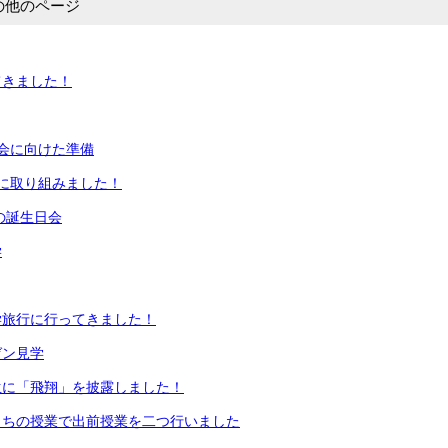
の他のページ
てきました！
会に向けた準備
に取り組みました！
月の誕生日会
学
学旅行に行ってきました！
ゼン見学
生に「飛翔」を披露しました！
さちの授業で出前授業を二つ行いました