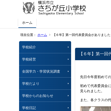
ホーム
現在位置：
ホーム
【６年】第一回代表委員会がありました
学校紹介
【６年】第一回
学校経営
全国学力・学習状況調査
先日今年度初めて
学校だより
初めて代表委員会
見られました。
学校からのお知らせ
また、各クラスの
学校日記