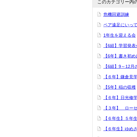
このカテゴリー内
危機回避訓練
ペア遠足にいっ
1年生を迎える会
【6組】学習発表
【6年】書き初め
【6組】9～12
【６年】鎌倉見
【5年】稲の収穫
【６年】日光修
【３年】 ロー
【６年生】５年
【６年生】ゆめ