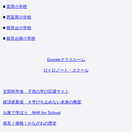
■
富岡小学校
■
西富岡小学校
■
能見台小学校
■
能見台南小学校
Googleクラスルーム
ロイロノート・スクール
文部科学省 子供の学び応援サイト
経済産業省 ＃学びを止めない未来の教室
お家で学ぼう NHK for School
発見！探検！かなざわの歴史