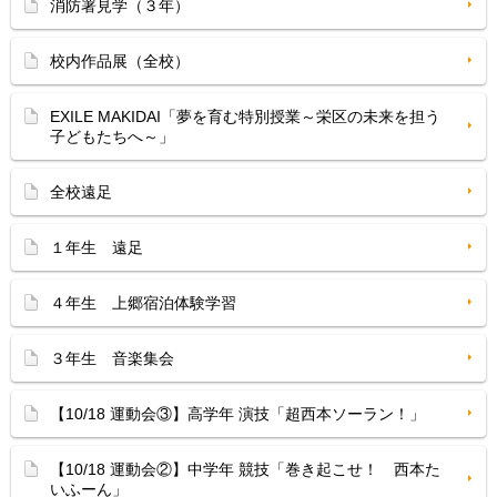
消防署見学（３年）
校内作品展（全校）
EXILE MAKIDAI「夢を育む特別授業～栄区の未来を担う
子どもたちへ～」
全校遠足
１年生 遠足
４年生 上郷宿泊体験学習
３年生 音楽集会
【10/18 運動会③】高学年 演技「超西本ソーラン！」
【10/18 運動会②】中学年 競技「巻き起こせ！ 西本た
いふーん」