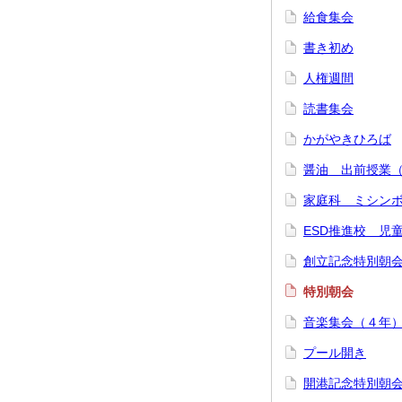
給食集会
書き初め
人権週間
読書集会
かがやきひろば
醤油 出前授業
家庭科 ミシン
ESD推進校 児
創立記念特別朝
特別朝会
音楽集会（４年
プール開き
開港記念特別朝