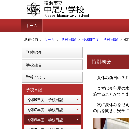
ホーム
現在位置：
ホーム
学校日記
令和6年度 学校日記
特
学校紹介
特別朝会
学校経営
学校だより
夏休み前日の７月
まずは今年度の水
学校日記
施することができ
令和8年度 学校日記
次に夏休みを迎え
令和7年度 学校日記
の話を聞き、安全
令和6年度 学校日記