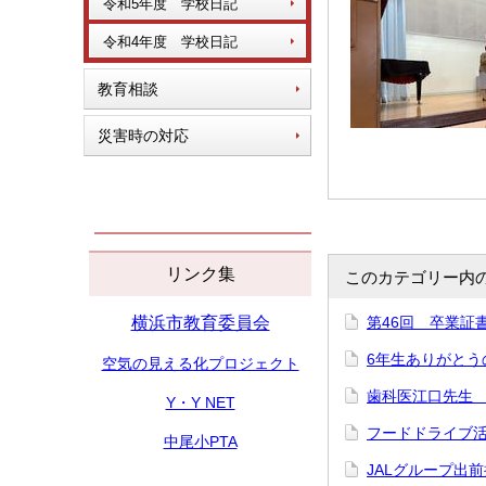
令和5年度 学校日記
令和4年度 学校日記
教育相談
災害時の対応
リンク集
このカテゴリー内
横浜市教育委員会
第46回 卒業証
6年生ありがとう
空気の見える化プロジェクト
歯科医江口先生
Y・Y NET
フードドライブ
中尾小PTA
JALグループ出