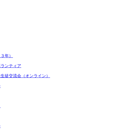
（３年）
ボランティア
童生徒交流会（オンライン）
会
）
会