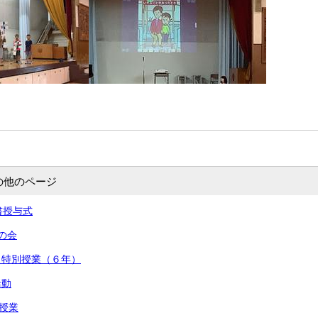
の他のページ
書授与式
の会
 特別授業（６年）
活動
前授業